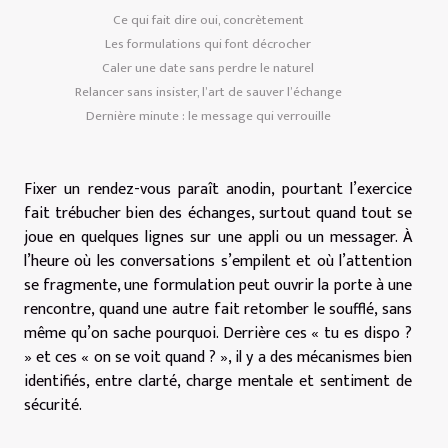
Ce qui fait dire oui, concrètement
Les formulations qui font décrocher
Caler une date sans perdre le naturel
Relancer sans insister, l’art de sauver l’échange
Dernière minute : le message qui verrouille
Fixer un rendez-vous paraît anodin, pourtant l’exercice
fait trébucher bien des échanges, surtout quand tout se
joue en quelques lignes sur une appli ou un messager. À
l’heure où les conversations s’empilent et où l’attention
se fragmente, une formulation peut ouvrir la porte à une
rencontre, quand une autre fait retomber le soufflé, sans
même qu’on sache pourquoi. Derrière ces « tu es dispo ?
» et ces « on se voit quand ? », il y a des mécanismes bien
identifiés, entre clarté, charge mentale et sentiment de
sécurité.