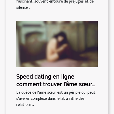
fascinant, souvent entouré de préjugés et de
silence...
Speed dating en ligne
comment trouver l'âme sœur
en 7 minutes
La quête de l'âme sœur est un périple qui peut
s'avérer complexe dans le labyrinthe des
relations...