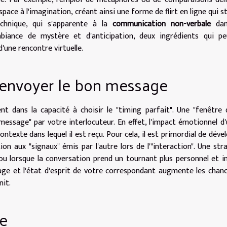
space à l'imagination, créant ainsi une forme de flirt en ligne qui s
echnique, qui s'apparente à la
communication non-verbale
dan
biance de mystère et d'anticipation, deux ingrédients qui pe
d'une rencontre virtuelle.
d envoyer le bon message
t dans la capacité à choisir le "timing parfait". Une "fenêtre 
essage" par votre interlocuteur. En effet, l'impact émotionnel d'
texte dans lequel il est reçu. Pour cela, il est primordial de déve
n aux "signaux" émis par l'autre lors de l'"interaction". Une str
u lorsque la conversation prend un tournant plus personnel et i
ge et l'état d'esprit de votre correspondant augmente les chan
nit.
ge