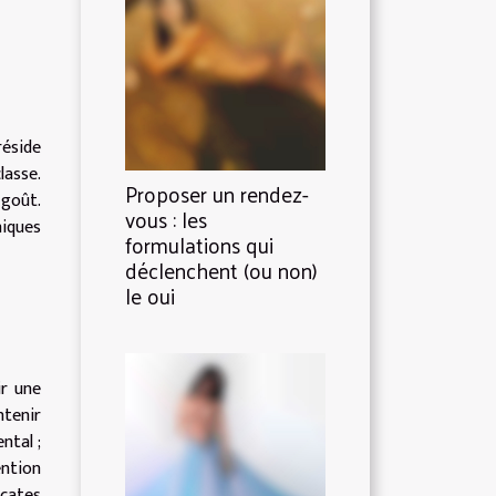
réside
lasse.
Proposer un rendez-
 goût.
vous : les
niques
formulations qui
déclenchent (ou non)
le oui
ir une
ntenir
ntal ;
ention
icates