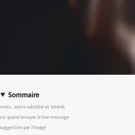
Sommaire
 mots : entre subtilité et intérêt
voir quand envoyer le bon message
suggestion par l'image