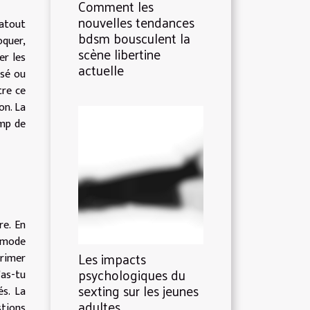
Comment les
nouvelles tendances
 atout
bdsm bousculent la
oquer,
scène libertine
er les
actuelle
ssé ou
tre ce
on. La
amp de
re. En
e mode
Les impacts
primer
psychologiques du
'as-tu
sexting sur les jeunes
és. La
adultes
stions