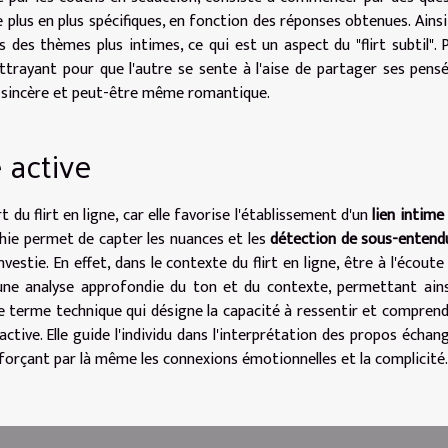
 plus en plus spécifiques, en fonction des réponses obtenues. Ainsi
 des thèmes plus intimes, ce qui est un aspect du "flirt subtil". 
ttrayant pour que l'autre se sente à l'aise de partager ses pens
s sincère et peut-être même romantique.
 active
 du flirt en ligne, car elle favorise l'établissement d'un
lien intime
chie permet de capter les nuances et les
détection de sous-entend
stie. En effet, dans le contexte du flirt en ligne, être à l'écoute
une analyse approfondie du ton et du contexte, permettant ain
ce terme technique qui désigne la capacité à ressentir et comprend
ctive. Elle guide l'individu dans l'interprétation des propos échan
nforçant par là même les connexions émotionnelles et la complicité.