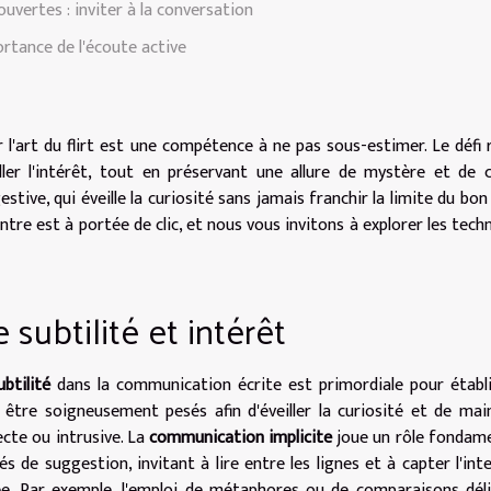
uvertes : inviter à la conversation
ortance de l'écoute active
r l'art du flirt est une compétence à ne pas sous-estimer. Le défi 
ller l'intérêt, tout en préservant une allure de mystère et de c
ive, qui éveille la curiosité sans jamais franchir la limite du bon
contre est à portée de clic, et nous vous invitons à explorer les tech
 subtilité et intérêt
ubtilité
dans la communication écrite est primordiale pour établ
être soigneusement pesés afin d'éveiller la curiosité et de mai
cte ou intrusive. La
communication implicite
joue un rôle fondame
de suggestion, invitant à lire entre les lignes et à capter l'int
lée. Par exemple, l'emploi de métaphores ou de comparaisons dél