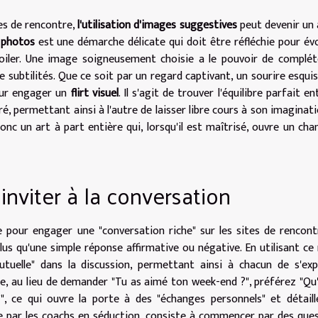
tes de rencontre,
l'utilisation d'images suggestives
peut devenir un
 photos
est une démarche délicate qui doit être réfléchie pour év
voiler. Une image soigneusement choisie a le pouvoir de complét
 subtilités. Que ce soit par un regard captivant, un sourire esqui
our engager un
flirt visuel
. Il s'agit de trouver l'équilibre parfait en
, permettant ainsi à l'autre de laisser libre cours à son imaginati
onc un art à part entière qui, lorsqu'il est maîtrisé, ouvre un ch
inviter à la conversation
 pour engager une "conversation riche" sur les sites de rencont
 plus qu'une simple réponse affirmative ou négative. En utilisant c
mutuelle" dans la discussion, permettant ainsi à chacun de s'ex
e, au lieu de demander "Tu as aimé ton week-end ?", préférez "Qu
 ce qui ouvre la porte à des "échanges personnels" et détaill
e par les coachs en séduction, consiste à commencer par des que