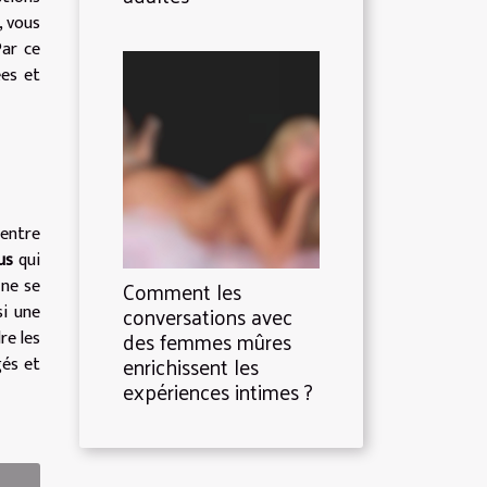
, vous
Par ce
ées et
entre
us
qui
 ne se
Comment les
si une
conversations avec
des femmes mûres
re les
enrichissent les
gés et
expériences intimes ?