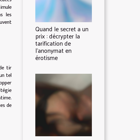
timule
s les
uvent
Quand le secret a un
prix : décrypter la
tarification de
l’anonymat en
érotisme
de tir
un tel
lopper
atégie
ntime.
ces de