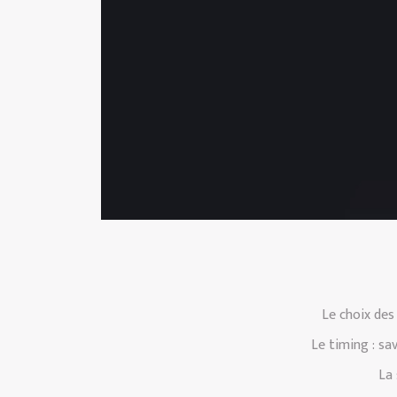
Le choix des
Le timing : sa
La 