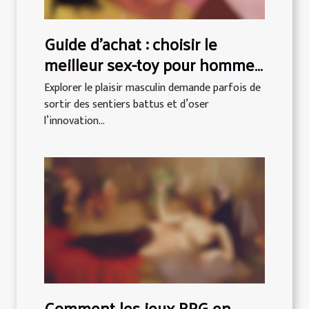
Guide d'achat : choisir le
meilleur sex-toy pour homme
en fonction de vos
Explorer le plaisir masculin demande parfois de
préférences
sortir des sentiers battus et d’oser
l’innovation...
Comment les jeux RPG en