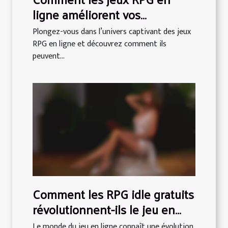
ligne améliorent vos
compétences stratégiques ?
Plongez-vous dans l’univers captivant des jeux
RPG en ligne et découvrez comment ils
peuvent...
Comment les RPG idle gratuits
révolutionnent-ils le jeu en
ligne ?
Le monde du jeu en ligne connaît une évolution