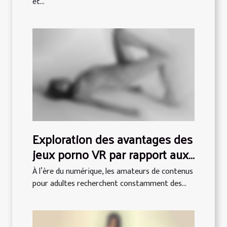
et...
Exploration des avantages des
jeux porno VR par rapport aux
vidéos traditionnelles
À l’ère du numérique, les amateurs de contenus
pour adultes recherchent constamment des...